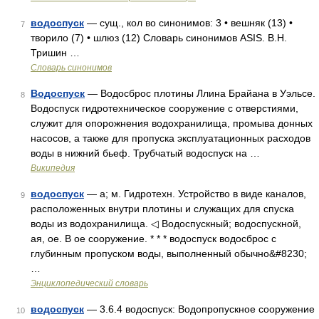
водоспуск
— сущ., кол во синонимов: 3 • вешняк (13) •
7
творило (7) • шлюз (12) Словарь синонимов ASIS. В.Н.
Тришин …
Словарь синонимов
Водоспуск
— Водосброс плотины Ллина Брайана в Уэльсе.
8
Водоспуск гидротехническое сооружение с отверстиями,
служит для опорожнения водохранилища, промыва донных
насосов, а также для пропуска эксплуатационных расходов
воды в нижний бьеф. Трубчатый водоспуск на …
Википедия
водоспуск
— а; м. Гидротехн. Устройство в виде каналов,
9
расположенных внутри плотины и служащих для спуска
воды из водохранилища. ◁ Водоспускный; водоспускной,
ая, ое. В ое сооружение. * * * водоспуск водосброс с
глубинным пропуском воды, выполненный обычно&#8230;
…
Энциклопедический словарь
водоспуск
— 3.6.4 водоспуск: Водопропускное сооружение
10