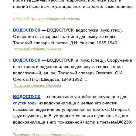
промыва донных насосов гидроузла, пропуска воды в
нижний бьеф в эксплуатационные и строительные периоды
…
Большой Энциклопедический словарь
ВОДОСПУСК
— ВОДОСПУСК, водоспуска, муж. (тех.).
4
Отверстие с затвором в плотине для выпуска воды.
Толковый словарь Ушакова. Д.Н. Ушаков. 1935 1940 …
Толковый словарь Ушакова
ВОДОСПУСК
— ВОДОСПУСК, а, муж. (спец.). Сооружение
5
в плотинах и водохранилищах для спуска воды. | прил.
водоспускный, ая, ое. Толковый словарь Ожегова. С.И.
Ожегов, Н.Ю. Шведова. 1949 1992 …
Толковый словарь Ожегова
ВОДОСПУСК
— специальное устройство, служащее для
6
спуска воды из водохранилища с целью его очистки,
освежения воды или регулирования ее притока. В первых
двух случаях дно В. устраивается почти в уровень с дном
водохранилища в его пониженной части; в третьем&#8230;
…
Технический железнодорожный словарь