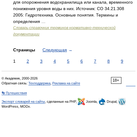
для опорожнения водохранилища или канала, временного
понижения уровня воды в них. Источник: СО 34.21.308
2005: Гидротехника. Основные понятия. Термины и
определения …
Словарь-справочник терминов нормативно-технической
документации
Страницы
Следующая
→
1
2
3
4
5
6
7
8
9
© Академик, 2000-2026
18+
Обратная связь:
Техподдержка
,
Реклама на сайте
👣 Путешествия
Экспорт словарей на сайты
, сделанные на PHP,
Joomla,
Drupal,
WordPress, MODx.